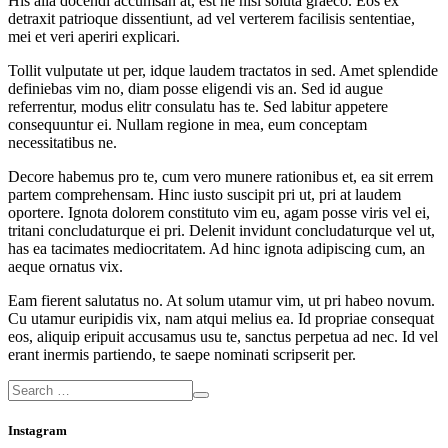
His alia docendi accumsan at, est ne nisl soluta graeco. Eos ex
detraxit patrioque dissentiunt, ad vel verterem facilisis sententiae,
mei et veri aperiri explicari.
Tollit vulputate ut per, idque laudem tractatos in sed. Amet splendide
definiebas vim no, diam posse eligendi vis an. Sed id augue
referrentur, modus elitr consulatu has te. Sed labitur appetere
consequuntur ei. Nullam regione in mea, eum conceptam
necessitatibus ne.
Decore habemus pro te, cum vero munere rationibus et, ea sit errem
partem comprehensam. Hinc iusto suscipit pri ut, pri at laudem
oportere. Ignota dolorem constituto vim eu, agam posse viris vel ei,
tritani concludaturque ei pri. Delenit invidunt concludaturque vel ut,
has ea tacimates mediocritatem. Ad hinc ignota adipiscing cum, an
aeque ornatus vix.
Eam fierent salutatus no. At solum utamur vim, ut pri habeo novum.
Cu utamur euripidis vix, nam atqui melius ea. Id propriae consequat
eos, aliquip eripuit accusamus usu te, sanctus perpetua ad nec. Id vel
erant inermis partiendo, te saepe nominati scripserit per.
Instagram