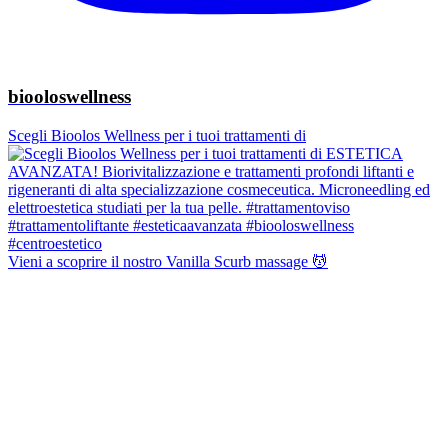
biooloswellness
Scegli Bioolos Wellness per i tuoi trattamenti di
Vieni a scoprire il nostro Vanilla Scurb massage 💆