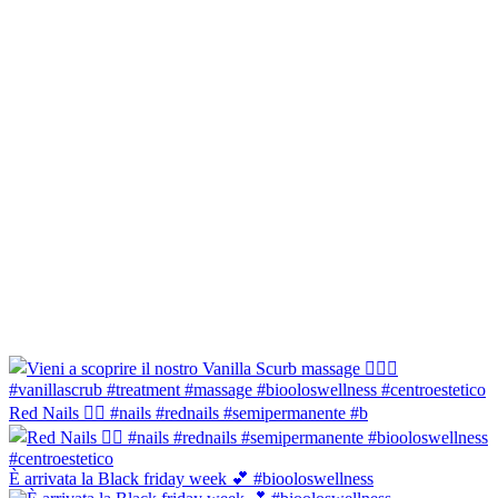
Red Nails ❤️‍🔥 #nails #rednails #semipermanente #b
È arrivata la Black friday week 💕 #biooloswellness