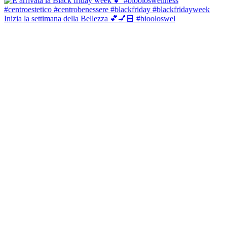
Inizia la settimana della Bellezza 💕💅🏻 #biooloswel