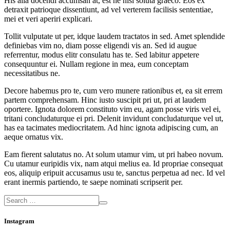
His alia docendi accumsan at, est ne nisl soluta graeco. Eos ex
detraxit patrioque dissentiunt, ad vel verterem facilisis sententiae,
mei et veri aperiri explicari.
Tollit vulputate ut per, idque laudem tractatos in sed. Amet splendide
definiebas vim no, diam posse eligendi vis an. Sed id augue
referrentur, modus elitr consulatu has te. Sed labitur appetere
consequuntur ei. Nullam regione in mea, eum conceptam
necessitatibus ne.
Decore habemus pro te, cum vero munere rationibus et, ea sit errem
partem comprehensam. Hinc iusto suscipit pri ut, pri at laudem
oportere. Ignota dolorem constituto vim eu, agam posse viris vel ei,
tritani concludaturque ei pri. Delenit invidunt concludaturque vel ut,
has ea tacimates mediocritatem. Ad hinc ignota adipiscing cum, an
aeque ornatus vix.
Eam fierent salutatus no. At solum utamur vim, ut pri habeo novum.
Cu utamur euripidis vix, nam atqui melius ea. Id propriae consequat
eos, aliquip eripuit accusamus usu te, sanctus perpetua ad nec. Id vel
erant inermis partiendo, te saepe nominati scripserit per.
Instagram