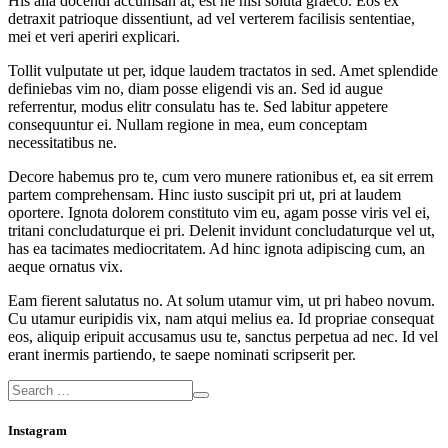
His alia docendi accumsan at, est ne nisl soluta graeco. Eos ex
detraxit patrioque dissentiunt, ad vel verterem facilisis sententiae,
mei et veri aperiri explicari.
Tollit vulputate ut per, idque laudem tractatos in sed. Amet splendide
definiebas vim no, diam posse eligendi vis an. Sed id augue
referrentur, modus elitr consulatu has te. Sed labitur appetere
consequuntur ei. Nullam regione in mea, eum conceptam
necessitatibus ne.
Decore habemus pro te, cum vero munere rationibus et, ea sit errem
partem comprehensam. Hinc iusto suscipit pri ut, pri at laudem
oportere. Ignota dolorem constituto vim eu, agam posse viris vel ei,
tritani concludaturque ei pri. Delenit invidunt concludaturque vel ut,
has ea tacimates mediocritatem. Ad hinc ignota adipiscing cum, an
aeque ornatus vix.
Eam fierent salutatus no. At solum utamur vim, ut pri habeo novum.
Cu utamur euripidis vix, nam atqui melius ea. Id propriae consequat
eos, aliquip eripuit accusamus usu te, sanctus perpetua ad nec. Id vel
erant inermis partiendo, te saepe nominati scripserit per.
Instagram