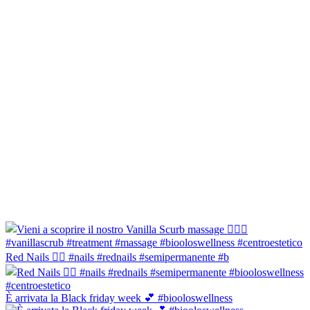
Red Nails ❤️‍🔥 #nails #rednails #semipermanente #b
È arrivata la Black friday week 💕 #biooloswellness