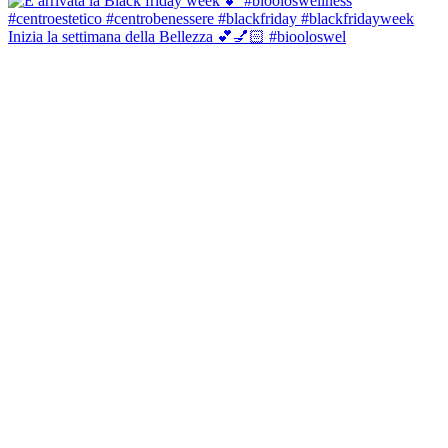
Inizia la settimana della Bellezza 💕💅🏻 #biooloswel