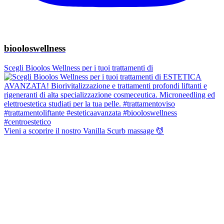
biooloswellness
Scegli Bioolos Wellness per i tuoi trattamenti di
Vieni a scoprire il nostro Vanilla Scurb massage 💆