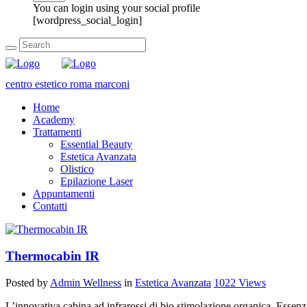
You can login using your social profile
[wordpress_social_login]
centro estetico roma marconi
Home
Academy
Trattamenti
Essential Beauty
Estetica Avanzata
Olistico
Epilazione Laser
Appuntamenti
Contatti
Thermocabin IR
Posted by
Admin Wellness
in
Estetica Avanzata
1022
Views
L’innovativa cabina ad infrarossi di bio stimolazione organica. Essenzia