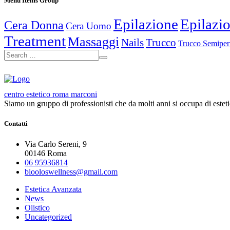
Menu Items Group
Epilazione
Epilazio
Cera Donna
Cera Uomo
Treatment
Massaggi
Nails
Trucco
Trucco Semipe
centro estetico roma marconi
Siamo un gruppo di professionisti che da molti anni si occupa di esteti
Contatti
Via Carlo Sereni, 9
00146 Roma
06 95936814
biooloswellness@gmail.com
Estetica Avanzata
News
Olistico
Uncategorized