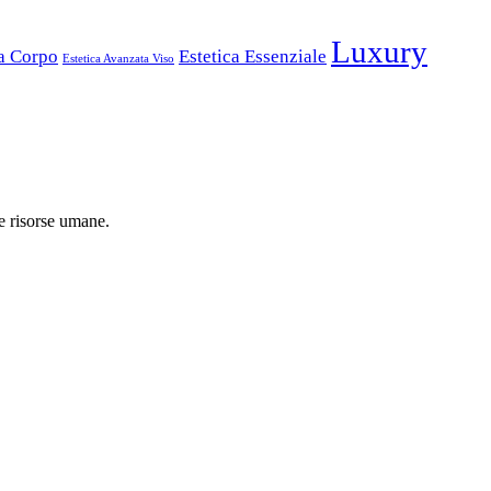
Luxury
ta Corpo
Estetica Essenziale
Estetica Avanzata Viso
 e risorse umane.