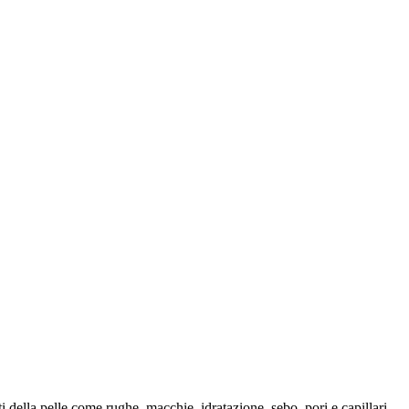
i della pelle come rughe, macchie, idratazione, sebo, pori e capillari.