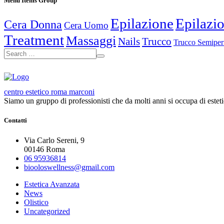
Menu Items Group
Epilazione
Epilazio
Cera Donna
Cera Uomo
Treatment
Massaggi
Nails
Trucco
Trucco Semipe
centro estetico roma marconi
Siamo un gruppo di professionisti che da molti anni si occupa di esteti
Contatti
Via Carlo Sereni, 9
00146 Roma
06 95936814
biooloswellness@gmail.com
Estetica Avanzata
News
Olistico
Uncategorized