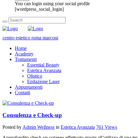
You can login using your social profile
[wordpress_social_login]
centro estetico roma marconi
Home
Academy
Trattamenti
Essential Beauty
Estetica Avanzata
Olistico
Epilazione Laser
Appuntamenti
Contatti
Consulenza e Check-up
Posted by
Admin Wellness
in
Estetica Avanzata
761
Views
Approfondito check up cutaneo effettuato grazie all’utilizzo di una tecn