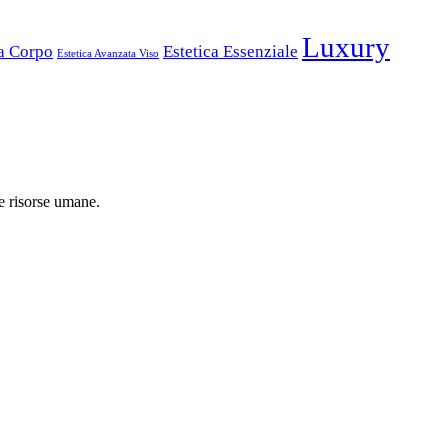
Luxury
ta Corpo
Estetica Essenziale
Estetica Avanzata Viso
 e risorse umane.